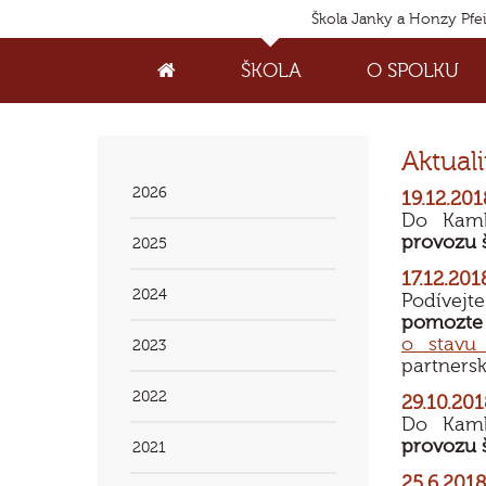
Škola Janky a Honzy Pfe
ŠKOLA
O SPOLKU
Aktuali
2026
19.12.201
Do Kamb
provozu š
2025
17.12.201
2024
Podívejt
pomozte
o stavu 
2023
partners
2022
29.10.201
Do Kamb
provozu š
2021
25.6.2018