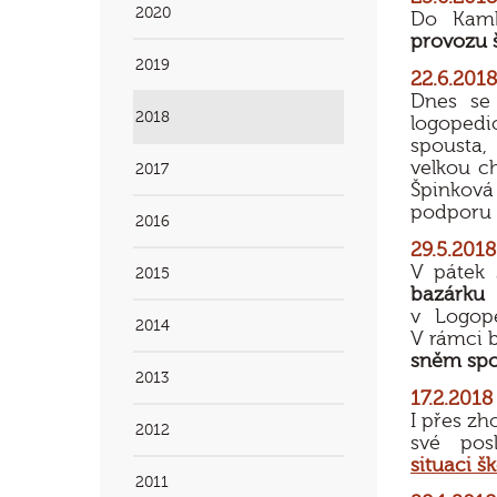
2020
Do Kamb
provozu š
2019
22.6.2018
Dnes se 
2018
logopedi
spousta
velkou c
2017
Špinková
podporu 
2016
29.5.2018
V pátek 
2015
bazárku
v Logop
2014
V rámci 
sněm spo
2013
17.2.2018
I přes zh
2012
své po
situaci š
2011