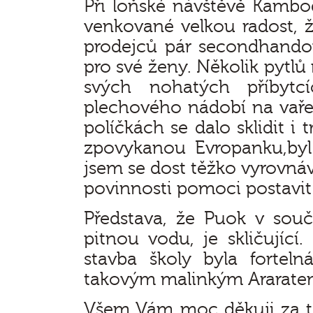
Při loňské návštěvě Kambodž
venkované velkou radost,
prodejců pár secondhandov
pro své ženy. Několik pytlů
svých nohatých příbyt
plechového nádobí na vaře
políčkách se dalo sklidit i
zpovykanou Evropanku,byl 
jsem se dost těžko vyrovnáv
povinnosti pomoci postavit 
Představa, že Puok v sou
pitnou vodu, je skličující
stavba školy byla forte
takovým malinkým Araratem
Všem Vám moc děkuji za to, 