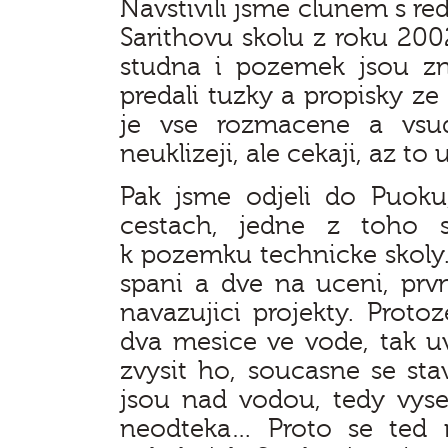
Navstivili jsme clunem s re
Sarithovu skolu z roku 2002
studna i pozemek jsou z
predali tuzky a propisky ze
je vse rozmacene a vsu
neuklizeji, ale cekaji, az t
Pak jsme odjeli do Puok
cestach, jedne z toho 
k pozemku technicke skoly. 
spani a dve na uceni, prvn
navazujici projekty. Proto
dva mesice ve vode, tak 
zvysit ho, soucasne se sta
jsou nad vodou, tedy vyse
neodteka… Proto se ted 