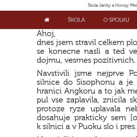
Škola Janky a Honzy Pfe
ŠKOLA
O SPOLKU
Ahoj,
dnes jsem stravil celkem pl
se konecne nasli a ted v
dojmu, vesmes pozitivnich.
Navstivili jsme nejprve 
silnice do Sisophonu a je
hranici Angkoru a to jak m
pul vse zaplavila, znicila 
protoze ryze uplavala ne
dosahuje prakticky sem 
k silnici a v Puoku slo i pres.