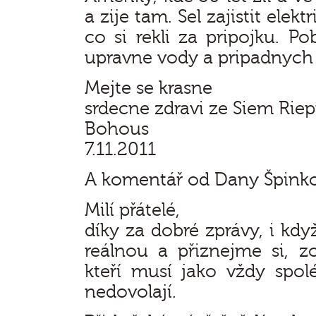
a zije tam. Sel zajistit elek
co si rekli za pripojku. Po
upravne vody a pripadnych 
Mejte se krasne
srdecne zdravi ze Siem Rie
Bohous
7.11.2011
A komentář od Dany Špink
Milí přátelé,
díky za dobré zprávy, i kdy
reálnou a přiznejme si, zou
kteří musí jako vždy spol
nedovolají.