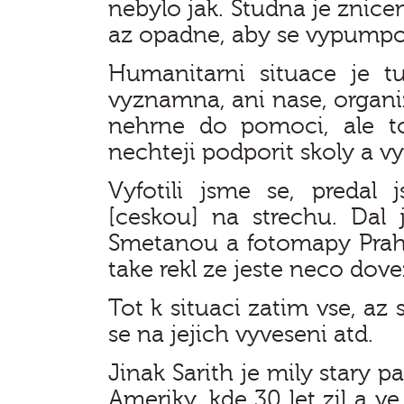
nebylo jak. Studna je znice
az opadne, aby se vypumpov
Humanitarni situace je 
vyznamna, ani nase, organiz
nehrne do pomoci, ale t
nechteji podporit skoly a v
Vyfotili jsme se, predal
[ceskou] na strechu. Dal
Smetanou a fotomapy Prah
take rekl ze jeste neco do
Tot k situaci zatim vse, az
se na jejich vyveseni atd.
Jinak Sarith je mily stary 
Ameriky, kde 30 let zil a v